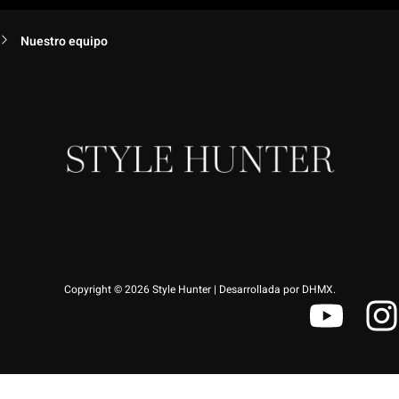
Nuestro equipo
Copyright © 2026 Style Hunter | Desarrollada por DHMX.
Y
I
o
u
s