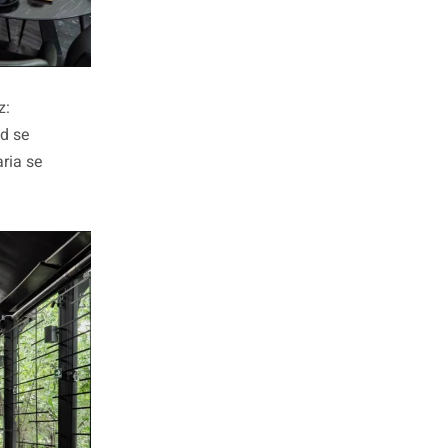
z:
ad se
aria se