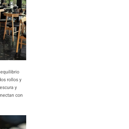
equilibrio
os rollos y
rescura y
onectan con