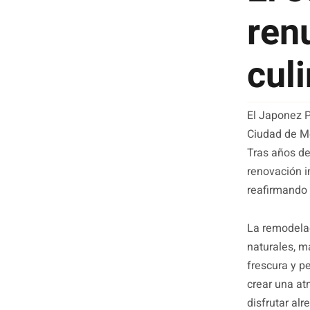
ren
culi
El Japonez P
Ciudad de Mé
Tras años de
renovación i
reafirmando
La remodelac
naturales, m
frescura y 
crear una at
disfrutar al