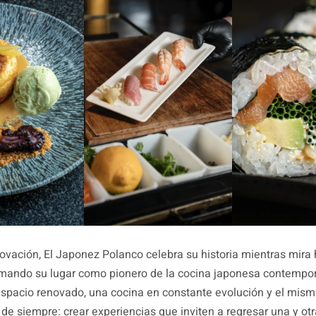
ovación, El Japonez Polanco celebra su historia mientras mira 
irmando su lugar como pionero de la cocina japonesa contemp
spacio renovado, una cocina en constante evolución y el mis
e siempre: crear experiencias que inviten a regresar una y otr