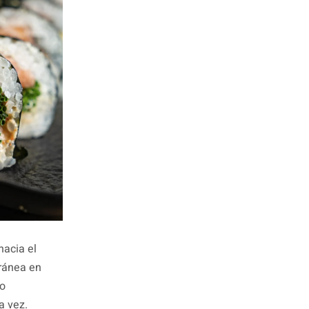
hacia el
oránea en
mo
a vez.