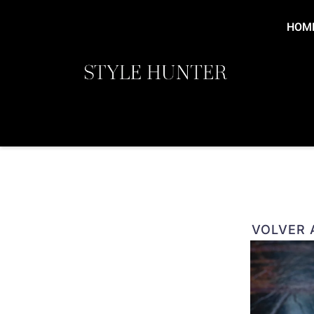
Ir
al
HOM
contenido
VOLVER A