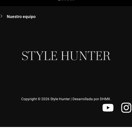
Nuestro equipo
Copyright © 2026 Style Hunter | Desarrollada por DHMX.
Y
I
o
u
s