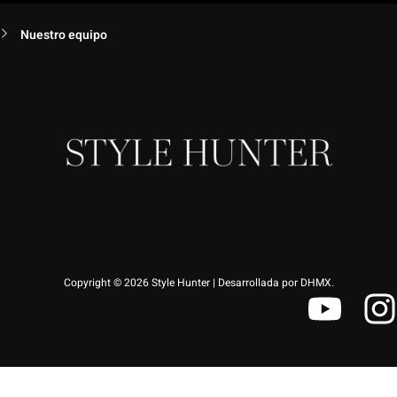
Nuestro equipo
Copyright © 2026 Style Hunter | Desarrollada por DHMX.
Y
I
o
u
s