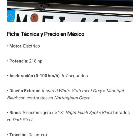
Ficha Técnica y Precio en México
•
Motor
: Eléctrico
•
Potencia
: 218 hp
•
Aceleración (0-100 km/h)
: 6.7 segundos.
•
Diseño Exterior
:
Inspired White
,
Statement Grey
o
Midnight
Black
con contrastes en
Nottingham Green
.
•
Rines
: Aleación ligera de 18″
Night Flash Spoke Black
tintados
en
Dark Steel
.
•
Tracción
: Delantera.