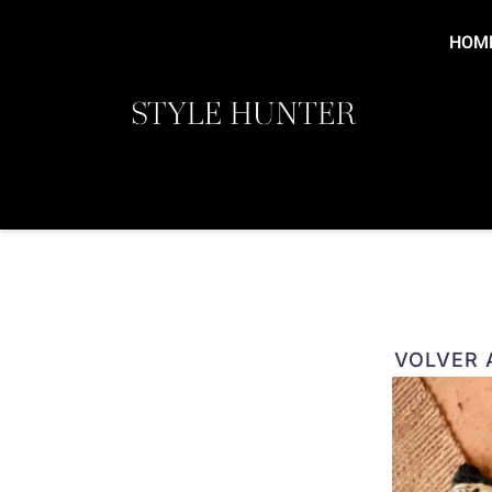
Ir
al
HOM
contenido
VOLVER A