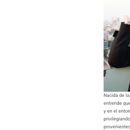
Nacida de l
entiende que
y en el ento
privilegiand
provenientes