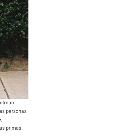
hitman
las personas
e
,
ias primas