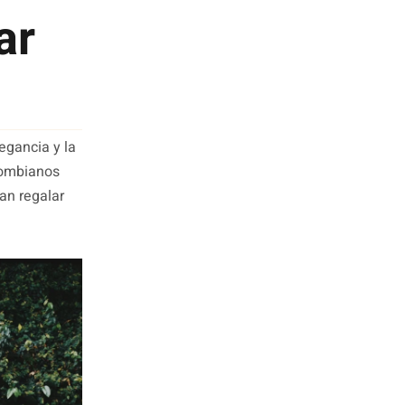
ar
egancia y la
lombianos
an regalar