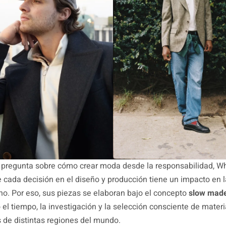
a pregunta sobre cómo crear moda desde la responsabilidad, W
 cada decisión en el diseño y producción tiene un impacto en 
rno. Por eso, sus piezas se elaboran bajo el concepto
slow mad
o el tiempo, la investigación y la selección consciente de mater
 de distintas regiones del mundo.