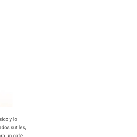
ico y lo
ados sutiles,
ara un café