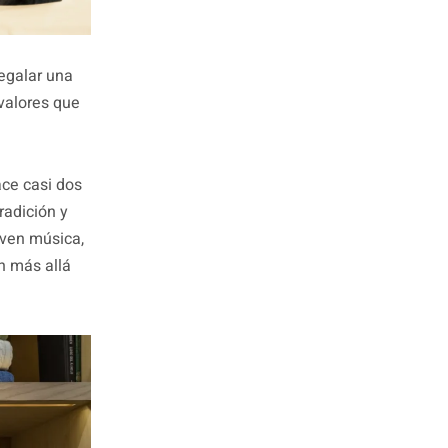
egalar una
 valores que
ce casi dos
radición y
iven música,
n más allá