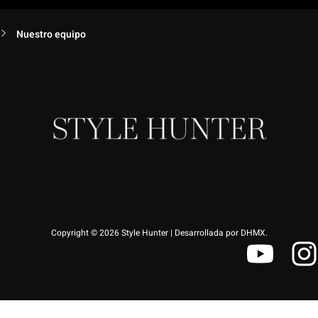
Nuestro equipo
Copyright © 2026 Style Hunter | Desarrollada por DHMX.
Y
I
o
u
s