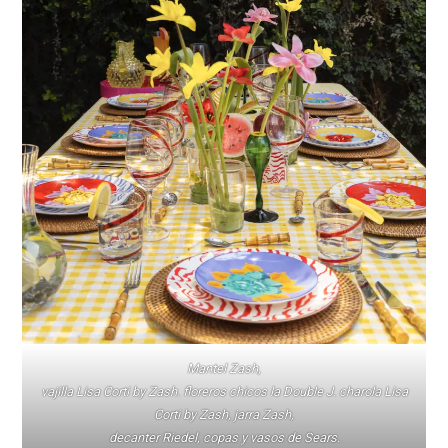
Mantel Zash,
vajilla Lisa Corti by Zash. floreros chicos la Double J. charola Lisa
Corti by Zash, jarra Zash,
decanter Riedel, copas y vasos de Sears
.