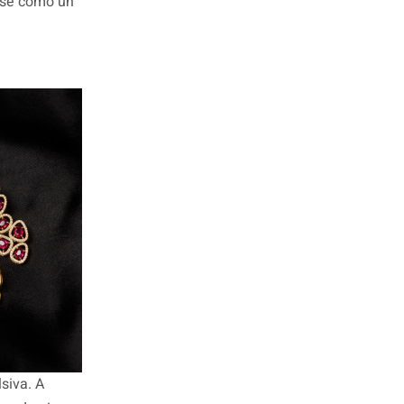
erse como un
siva. A