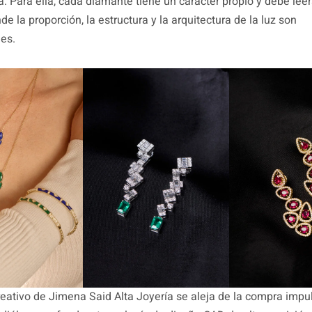
a. Para ella, cada diamante tiene un carácter propio y debe le
e la proporción, la estructura y la arquitectura de la luz son
es.
reativo de Jimena Said Alta Joyería se aleja de la compra impul