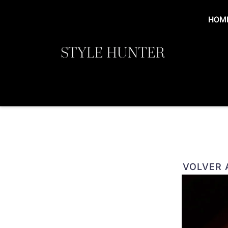
Ir
al
HOM
contenido
VOLVER A