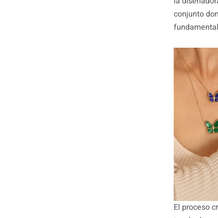
la diseñador
conjunto dond
fundamental
El proceso c