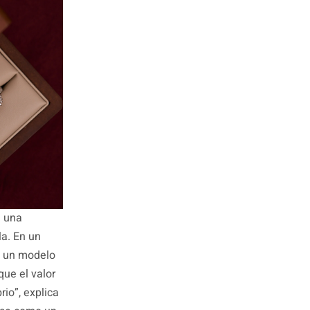
e una
la. En un
e un modelo
ue el valor
rio”, explica