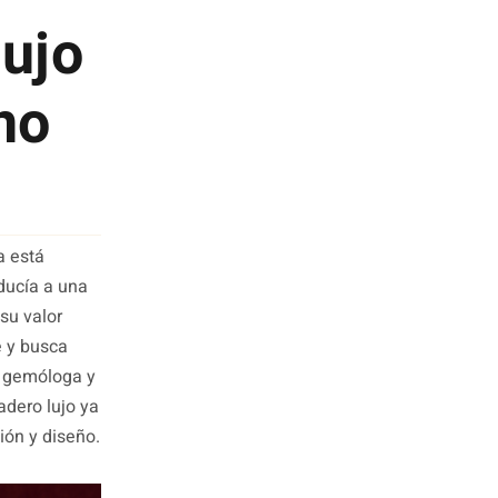
lujo
 no
a está
ducía a una
su valor
e y busca
a gemóloga y
dero lujo ya
ión y diseño.