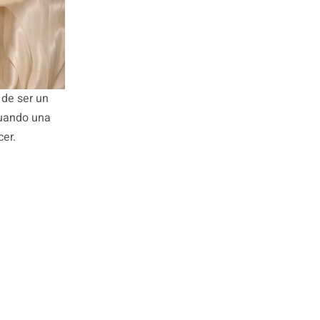
a de ser un
cuando una
cer.