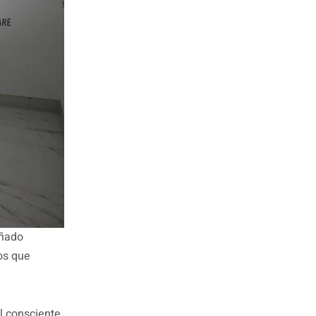
añado
os que
l consciente,