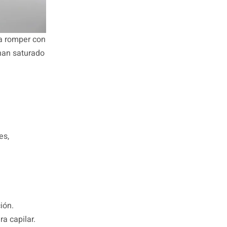
ra romper con
han saturado
es,
ión.
ra capilar.