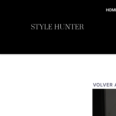
Ir
al
HOM
contenido
VOLVER A