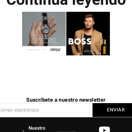
Suscríbete a nuestro newsletter
ENVIAR
Y
I
Nuestro