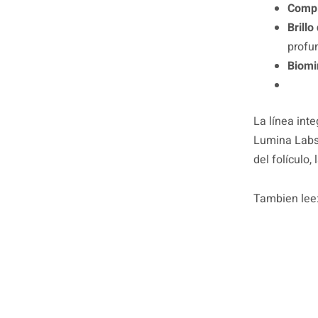
Compl
Brill
profu
Biomi
La línea int
Lumina Labs,
del folículo, 
Tambien lee