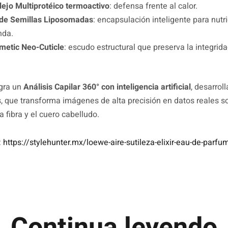
ejo Multiprotéico termoactivo
: defensa frente al calor.
o de Semillas Liposomadas
: encapsulación inteligente para nutr
nda.
metic Neo-Cuticle
: escudo estructural que preserva la integridad
egra un
Análisis Capilar 360° con inteligencia artificial
, desarrol
 que transforma imágenes de alta precisión en datos reales so
la fibra y el cuero cabelludo.
:
https://stylehunter.mx/loewe-aire-sutileza-elixir-eau-de-parfu
Continua leyendo