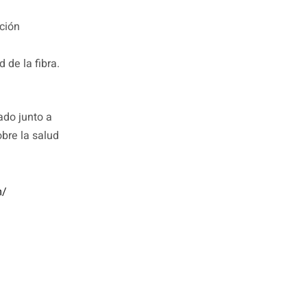
ición
 de la fibra.
lado junto a
bre la salud
m/