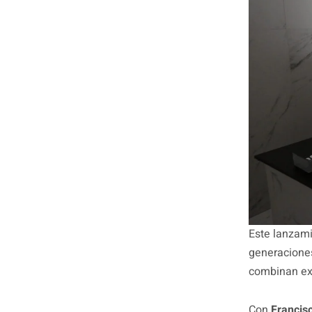
Este lanzami
generaciones
combinan exp
Con
Francisc