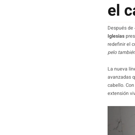
el c
Después de 4
Iglesias
pres
redefinir el
pelo también
La nueva lín
avanzadas qu
cabello. Con
extensión viv