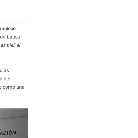
ancisco
que busca
s piel, el
mulas
d del
lo como una