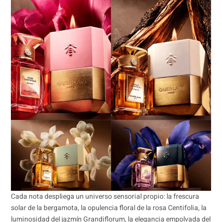
Cada nota despliega un universo sensorial propio: la frescura
solar de la bergamota, la opulencia floral de la rosa Centifolia, la
luminosidad del jazmín Grandiflorum, la elegancia empolvada del