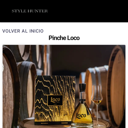
Ir
Menú
al
contenido
VOLVER AL INICIO
Pinche Loco