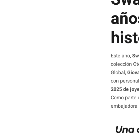
año
hist
Este año,
Sw
colección Ot
Global,
Giov
con personal
2025 de joye
Como parte d
embajadora d
Una c