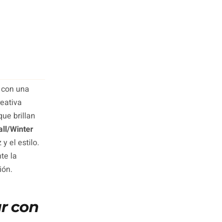
con una
reativa
que brillan
all/Winter
y el estilo.
te la
ión.
ar con