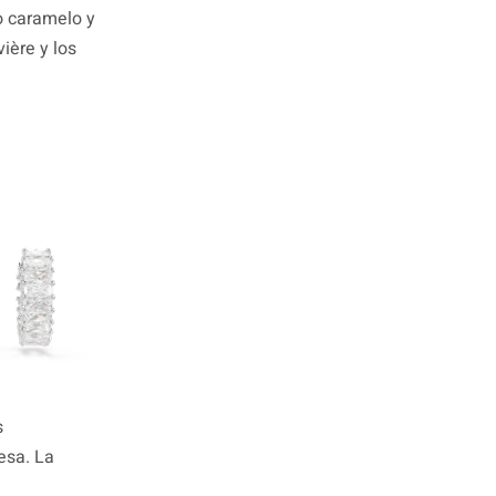
no caramelo y
ière y los
s
esa. La