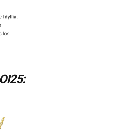
e
Idyllia
,
s
s los
 OI25: