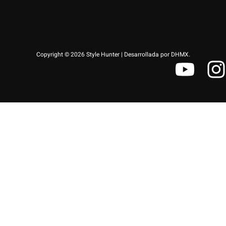
Copyright © 2026 Style Hunter | Desarrollada por DHMX.
Y
I
o
u
s
t
t
u
a
b
e
r
a