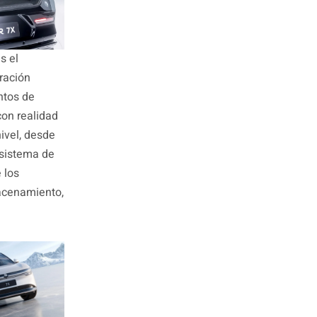
s el
ración
ntos de
con realidad
ivel, desde
 sistema de
 los
acenamiento,