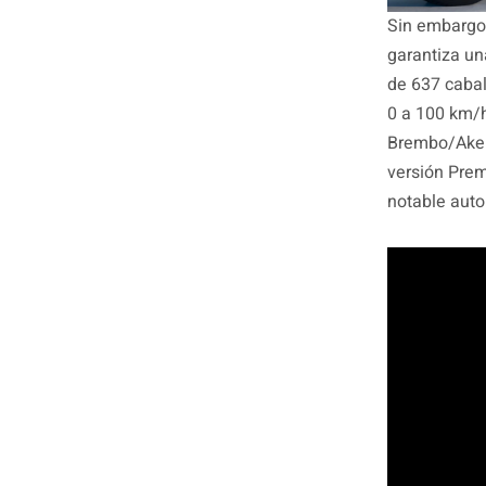
Sin embargo,
garantiza u
de 637 cabal
0 a 100 km/h
Brembo/Akeb
versión Prem
notable aut