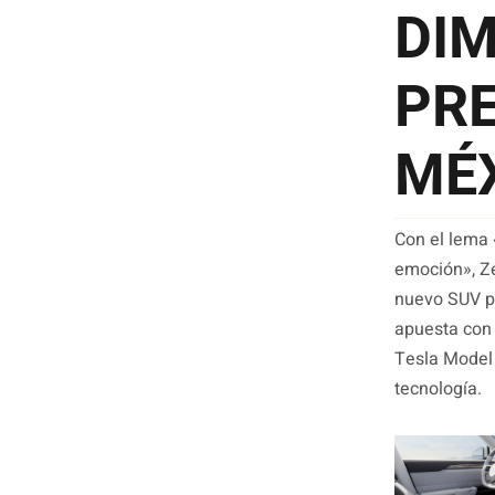
DIM
PRE
MÉ
Con el lema «
emoción», Ze
nuevo SUV pr
apuesta con 
Tesla Model 
tecnología.