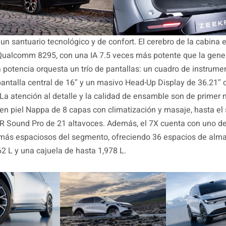
s un santuario tecnológico y de confort. El cerebro de la cabina e
Qualcomm 8295, con una IA 7.5 veces más potente que la gene
ta potencia orquesta un trío de pantallas: un cuadro de instrume
pantalla central de 16″ y un masivo Head-Up Display de 36.21″ 
a atención al detalle y la calidad de ensamble son de primer n
 en piel Nappa de 8 capas con climatización y masaje, hasta el
 Sound Pro de 21 altavoces. Además, el 7X cuenta con uno de
 más espaciosos del segmento, ofreciendo 36 espacios de alm
62 L y una cajuela de hasta 1,978 L.