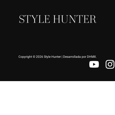
Copyright © 2026 Style Hunter | Desarrollada por DHMX.
Y
I
o
u
s
t
t
u
a
b