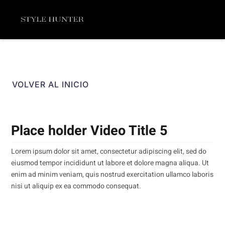
Ir
Menú
al
contenido
VOLVER AL INICIO
Place holder Video Title 5
Lorem ipsum dolor sit amet, consectetur adipiscing elit, sed do
eiusmod tempor incididunt ut labore et dolore magna aliqua. Ut
enim ad minim veniam, quis nostrud exercitation ullamco laboris
nisi ut aliquip ex ea commodo consequat.