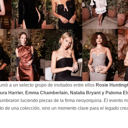
unió a un selecto grupo de invitados entre ellos
Rosie Hunting
aura Harrier, Emma Chamberlain, Natalia Bryant y Paloma E
umbraron luciendo piezas de la firma neoyorquina. El evento m
to de una colección, sino un momento clave para el legado crea