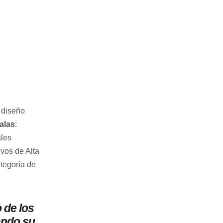
o diseño
alas
:
ales
vos de Alta
ategoría de
 de los
ando su