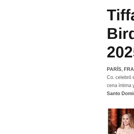
Tif
Bir
202
PARÍS, FRAN
Co. celebró 
cena íntima 
Santo Dom