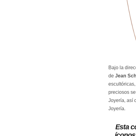
Bajo la direc
de
Jean Sc
escultóricas
preciosos se
Joyería, así
Joyería.
Esta c
íconos