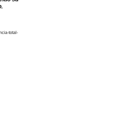
.
cia-total-