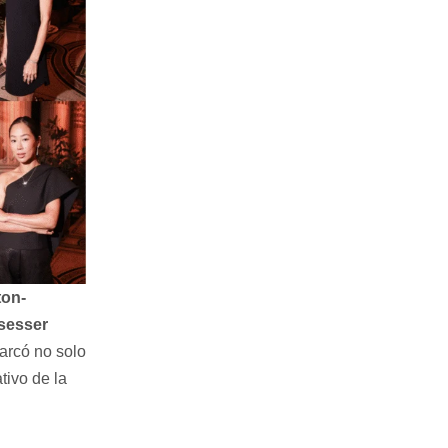
ton-
lsesser
arcó no solo
tivo de la