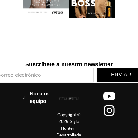
Suscríbete a nuestro newsletter
ENVIAR
Y
I
Nuestro
equipo
o
n
Copyright ©
u
s
2026 Style
t
t
Hunter |
Desarrollada