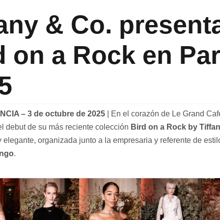
fany & Co. present
d on a Rock en Par
5
CIA – 3 de octubre de 2025
| En el corazón de Le Grand Café
el debut de su más reciente colección
Bird on a Rock by Tiffa
y elegante, organizada junto a la empresaria y referente de esti
ingo
.