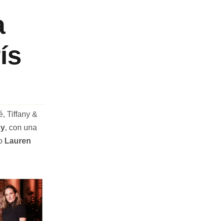
a
ís
, Tiffany &
ny
, con una
lo
Lauren