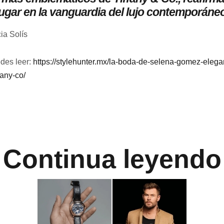
lugar en la vanguardia del lujo contemporáneo
ia Solís
des leer:
https://stylehunter.mx/la-boda-de-selena-gomez-elegan
fany-co/
Continua leyendo