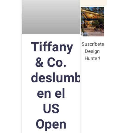
Tiffany
¡Suscríbete
Design
& Co.
Hunter!
deslumbra
en el
US
Open