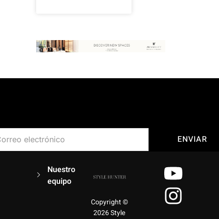
Suscríbete a nuestro newsletter
ENVIAR
Y
I
Nuestro
equipo
o
n
u
s
Copyright ©
2026 Style