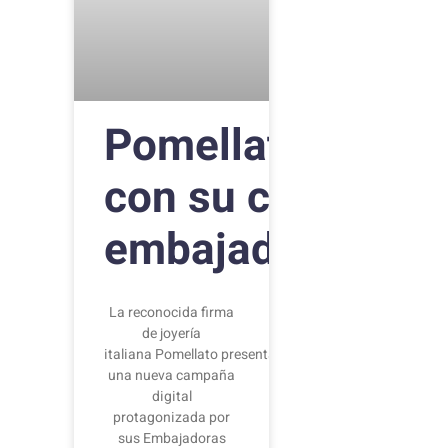
Pomellato lanza
con su colección
embajadoras inte
La reconocida firma
de joyería
italiana Pomellato presenta
una nueva campaña
digital
protagonizada por
sus Embajadoras