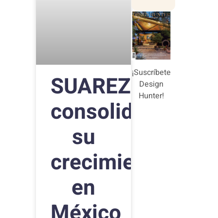
¡Suscríbete
SUAREZ
Design
Hunter!
consolida
su
crecimiento
en
México