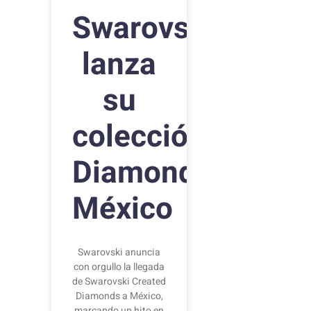
Swarovski
lanza
su
colección Create
Diamonds en
México
Swarovski anuncia
con orgullo la llegada
de Swarovski Created
Diamonds a México,
marcando un hito en