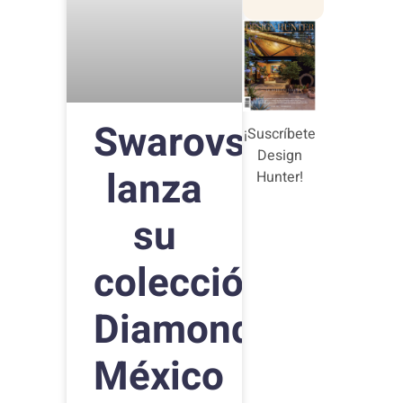
Swarovski
¡Suscríbete
Design
lanza
Hunter!
su
colección Create
Diamonds en
México