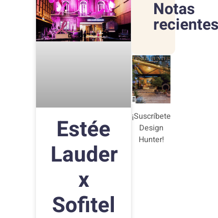
Notas
reciente
¡Suscríbete
Estée
Design
Hunter!
Lauder
x
Sofitel