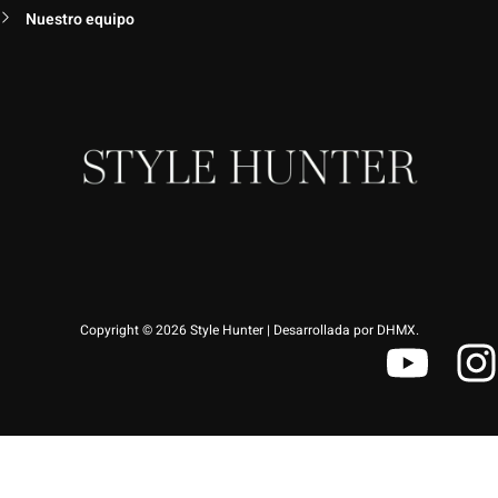
Nuestro equipo
Copyright © 2026 Style Hunter | Desarrollada por DHMX.
Y
I
o
u
s
t
t