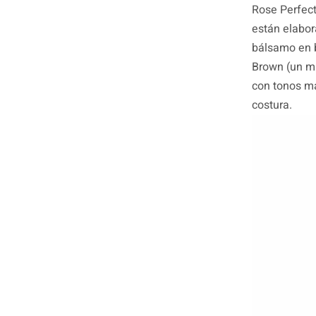
Rose Perfec
están elabor
bálsamo en b
Brown (un ma
con tonos ma
costura.