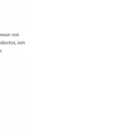
orean con
roductos, son
s.