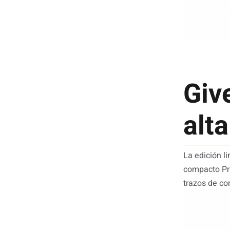
Giv
alt
La edición l
compacto Pr
trazos de cor