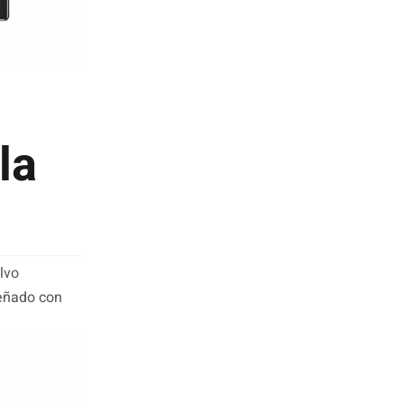
la
lvo
eñado con