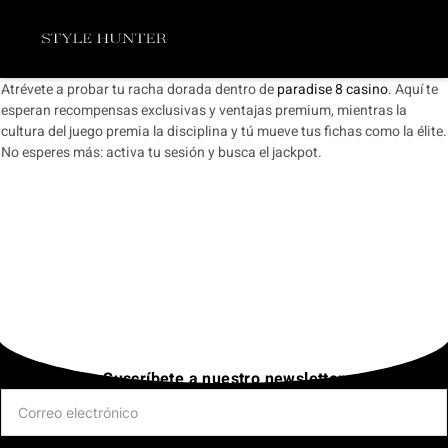
Ir
Menú
al
contenido
Atrévete a probar tu racha dorada dentro de
paradise 8 casino
. Aquí te
esperan recompensas exclusivas y ventajas premium, mientras la
cultura del juego premia la disciplina y tú mueve tus fichas como la élite.
No esperes más: activa tu sesión y busca el jackpot.
Suscríbete a nuestro newsletter